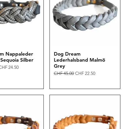
m Nappaleder
Dog Dream
Sequoia Silber
Lederhalsband Malmö
Grey
is
Sale-Preis
CHF 24.50
Standardpreis
Sale-Preis
CHF 45.00
CHF 22.50