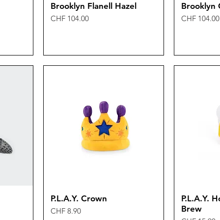
Brooklyn Flanell Hazel
Brooklyn 
Preis
Preis
CHF 104.00
CHF 104.00
P.L.A.Y. Crown
P.L.A.Y. 
Brew
Preis
CHF 8.90