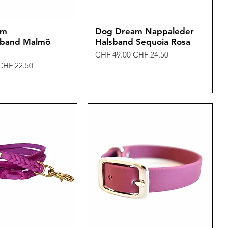
am
Dog Dream Nappaleder
sband Malmö
Halsband Sequoia Rosa
Standardpreis
Sale-Preis
CHF 49.00
CHF 24.50
is
Sale-Preis
CHF 22.50