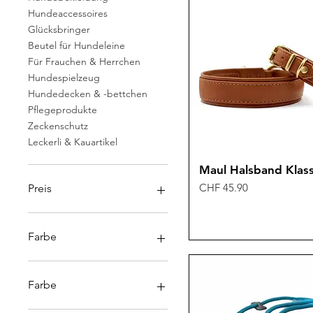
Hundeaccessoires
Glücksbringer
Beutel für Hundeleine
Für Frauchen & Herrchen
Hundespielzeug
Hundedecken & -bettchen
Pflegeprodukte
Zeckenschutz
Leckerli & Kauartikel
Maul Halsband Klass
Preis
CHF 45.90
Preis
3 CHF
120 CHF
Farbe
Farbe