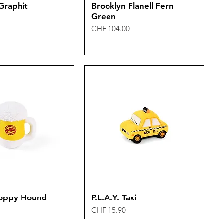
Graphit
Brooklyn Flanell Fern
Green
Preis
CHF 104.00
Hoppy Hound
P.L.A.Y. Taxi
Preis
CHF 15.90