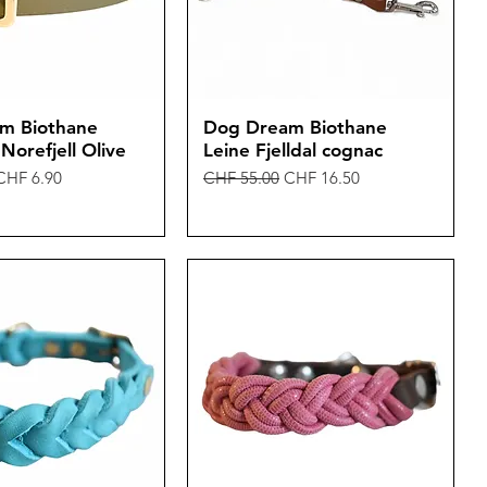
m Biothane
Dog Dream Biothane
Norefjell Olive
Leine Fjelldal cognac
is
Sale-Preis
Standardpreis
Sale-Preis
CHF 6.90
CHF 55.00
CHF 16.50