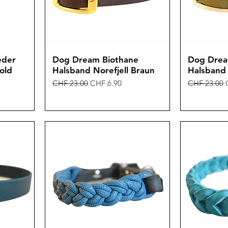
eder
Dog Dream Biothane
Dog Drea
old
Halsband Norefjell Braun
Halsband 
Standardpreis
Sale-Preis
Standardpre
CHF 23.00
CHF 6.90
CHF 23.00