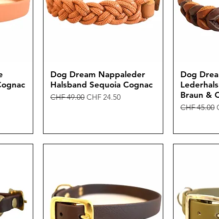
e
Dog Dream Nappaleder
Dog Dre
Cognac
Halsband Sequoia Cognac
Lederhal
Braun & 
Standardpreis
Sale-Preis
CHF 49.00
CHF 24.50
Standardpre
CHF 45.00