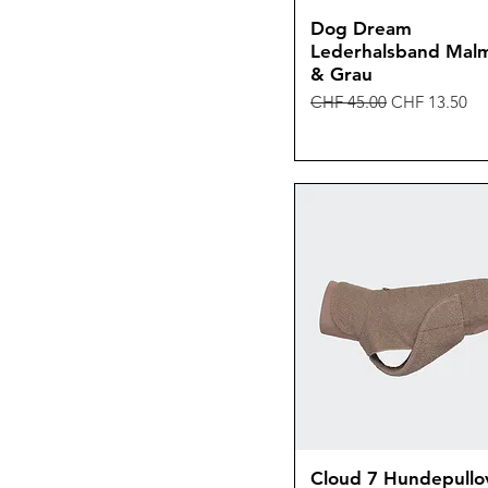
Dog Dream
Lederhalsband Malm
& Grau
Standardpreis
Sale-Preis
CHF 45.00
CHF 13.50
Cloud 7 Hundepullo