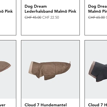
Dog Dream
Dog Drea
ö Pink
Lederhalsband Malmö Pink
Malmö Pi
Standardpreis
Sale-Preis
Standardpre
CHF 45.00
CHF 22.50
CHF 65.00
ver
Cloud 7 Hundemantel
Cloud 7 