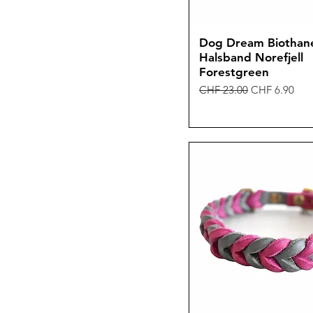
Dog Dream Biothan
Halsband Norefjell
Forestgreen
Standardpreis
Sale-Preis
CHF 23.00
CHF 6.90