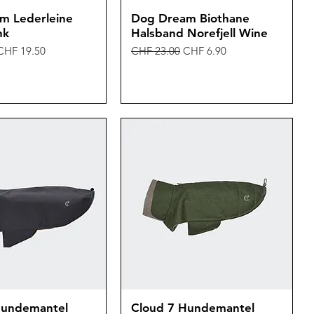
m Lederleine
Dog Dream Biothane
nk
Halsband Norefjell Wine
is
Sale-Preis
Standardpreis
Sale-Preis
CHF 19.50
CHF 23.00
CHF 6.90
Hundemantel
Cloud 7 Hundemantel