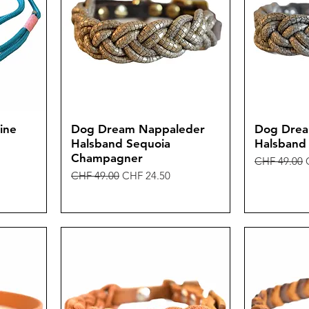
ine
Dog Dream Nappaleder
Dog Drea
Halsband Sequoia
Halsband 
Champagner
Standardpre
CHF 49.00
Standardpreis
Sale-Preis
CHF 49.00
CHF 24.50