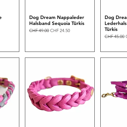
e
Dog Dream Nappaleder
Dog Dre
Halsband Sequoia Türkis
Lederhal
Türkis
Standardpreis
Sale-Preis
CHF 49.00
CHF 24.50
Standardpre
CHF 45.00