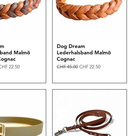
am
Dog Dream
sband Malmö
Lederhalsband Malmö
Cognac
Cognac
is
Sale-Preis
Standardpreis
Sale-Preis
CHF 22.50
CHF 45.00
CHF 22.50