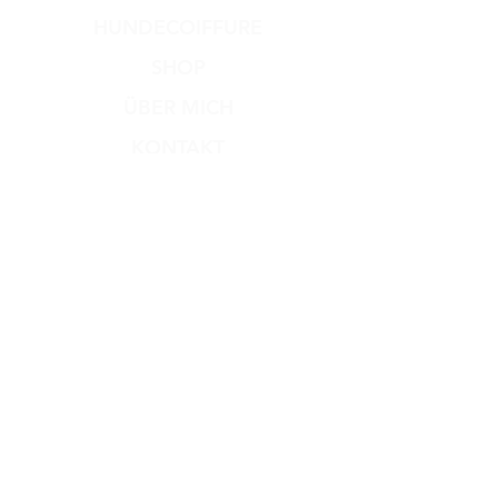
HUNDECOIFFURE
SHOP
ÜBER MICH
KONTAKT
Versand & Rückgabe
Zahlungsmethoden
AGB
Impressum
Datenschutz​
Dog Dream