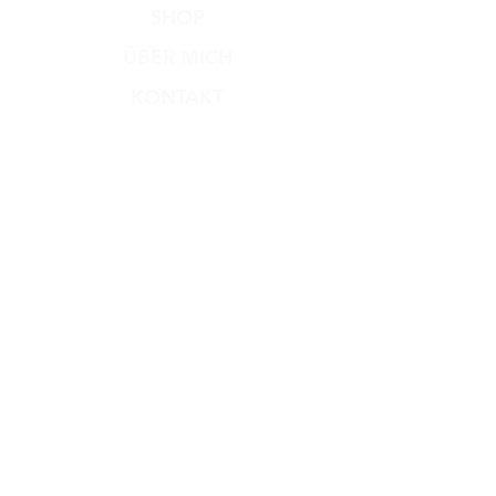
SHOP
ÜBER MICH
KONTAKT
Versand & Rückgabe
Zahlungsmethoden
AGB
Impressum
Datenschutz​
Dog Dream
Hundesalon