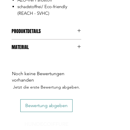
schadstoffrei/ Eco-friendly
(REACH - SVHC)
PRODUKTDETAILS
Ob Welpe oder Erwachsener –
MATERIAL
Spielen ist essenziell für die
Zufriedenheit unserer besten
Freunde. Nachhaltiges
Plüsch
Hundespielzeug für gemeinsame
Füllstoff aus 100% recycelten
Spielstunden und zufriedene
Noch keine Bewertungen
Plastikflaschen
Selbstbeschäftigung.
vorhanden
Squeaker
Jetzt die erste Bewertung abgeben.
AZO-frei Farbstoff
schadstoffrei/ Eco-friendly (REACH
- SVHC)
Bewertung abgeben
HUNDECOIFFURE