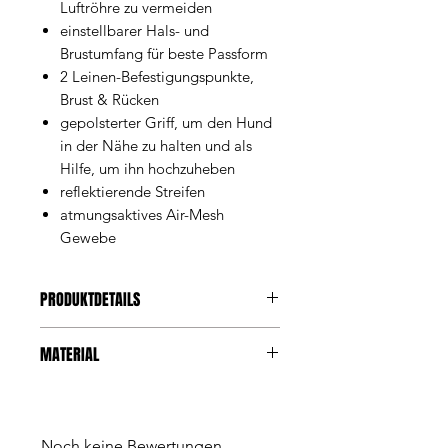
Luftröhre zu vermeiden
einstellbarer Hals- und
Brustumfang für beste Passform
2 Leinen-Befestigungspunkte,
Brust & Rücken
gepolsterter Griff, um den Hund
in der Nähe zu halten und als
Hilfe, um ihn hochzuheben
reflektierende Streifen
atmungsaktives Air-Mesh
Gewebe
PRODUKTDETAILS
Es ist das perfekte Geschirr für
MATERIAL
alltägliche Spaziergänge UND die
tollen Outdoor-Abenteuer. Es wurde
reflektierende Streifen
kein Detail ausgelassen und an jede
2 x D-Ringe (Rücken & Brust)
mögliche Funktion gedacht, um
Haltegriff auf dem Rücken
dieses Geschirr zum vielseitigsten
Noch keine Bewertungen