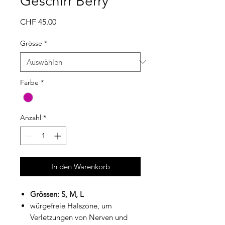
Geschirr Berry
Preis
CHF 45.00
Grösse
*
Farbe
*
Anzahl
*
In den Warenkorb
Grössen: S, M, L
würgefreie Halszone, um
Verletzungen von Nerven und