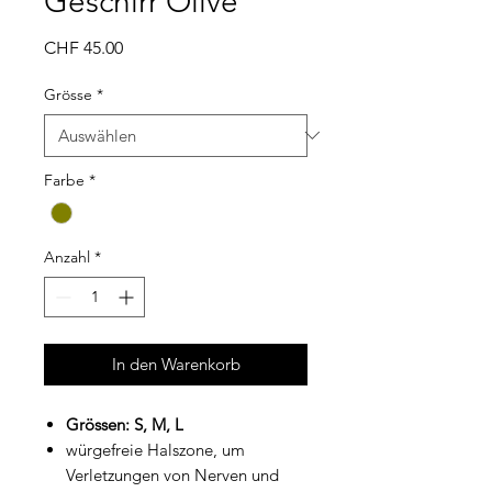
Geschirr Olive
Preis
CHF 45.00
Grösse
*
Farbe
*
Anzahl
*
In den Warenkorb
Grössen: S, M, L
würgefreie Halszone, um
Verletzungen von Nerven und