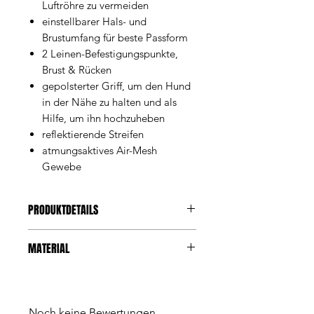
Luftröhre zu vermeiden
einstellbarer Hals- und
Brustumfang für beste Passform
2 Leinen-Befestigungspunkte,
Brust & Rücken
gepolsterter Griff, um den Hund
in der Nähe zu halten und als
Hilfe, um ihn hochzuheben
reflektierende Streifen
atmungsaktives Air-Mesh
Gewebe
PRODUKTDETAILS
Es ist das perfekte Geschirr für
MATERIAL
alltägliche Spaziergänge UND die
tollen Outdoor-Abenteuer. Es wurde
reflektierende Streifen
kein Detail ausgelassen und an jede
2 x D-Ringe (Rücken & Brust)
mögliche Funktion gedacht, um
Haltegriff auf dem Rücken
dieses Geschirr zum vielseitigsten
Noch keine Bewertungen