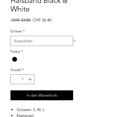
Halsband Black &
White
Standardpreis
Sale-
 CHF 33.00 
CHF 26.40
Preis
Grösse
*
Farbe
*
Anzahl
*
In den Warenkorb
Grössen: S, M, L
Kletterseil