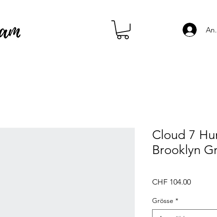
An
Cloud 7 Hu
Brooklyn G
Preis
CHF 104.00
Grösse
*