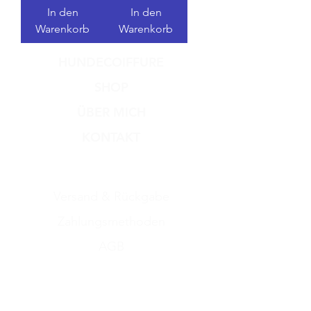
In den
In den
Warenkorb
Warenkorb
HUNDECOIFFURE
SHOP
ÜBER MICH
KONTAKT
Versand & Rückgabe
Zahlungsmethoden
AGB
Impressum
Datenschutz​