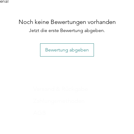
erial
superweich und hat n
das man normalerwei
Sie ist für die Ewigk
Noch keine Bewertungen vorhanden
Jetzt die erste Bewertung abgeben.
Bewertung abgeben
Versand & Rückgabe
Zahlungsmethoden
AGB
Impressum