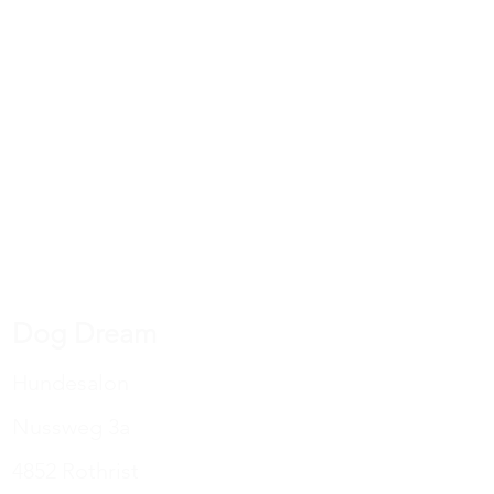
icht das "knisternde" Geräusch,
se bei wasserdichten Decken hört.
eit gemacht.
Dog Dream
Hundesalon
Nussweg 3a
4852 Rothrist