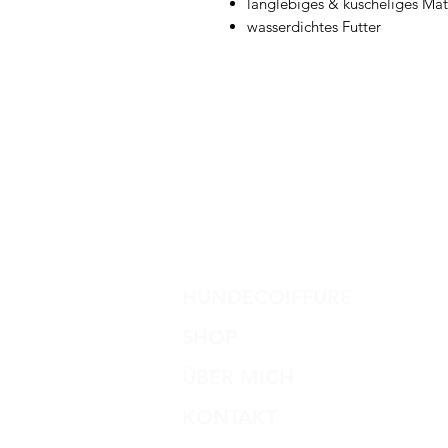
langlebiges & kuscheliges Mat
wasserdichtes Futter
HUNDECOIFFURE
SHOP
ÜBER MICH
KONTAKT