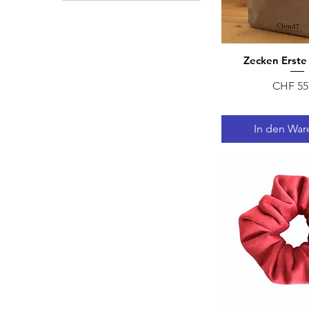
Zecken Erste 
Schnellan
Preis
CHF 55
In den War