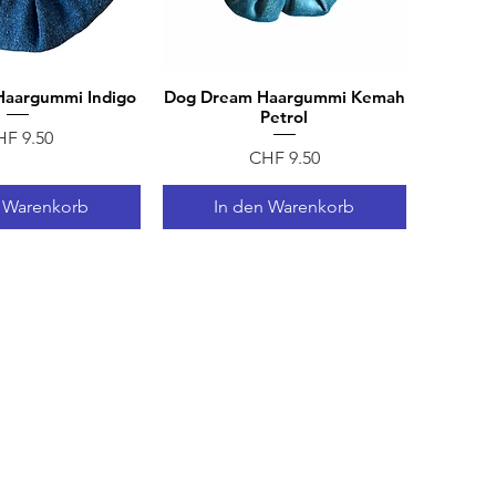
aargummi Indigo
Dog Dream Haargummi Kemah
ellansicht
Schnellansicht
Petrol
eis
HF 9.50
Preis
CHF 9.50
n Warenkorb
In den Warenkorb