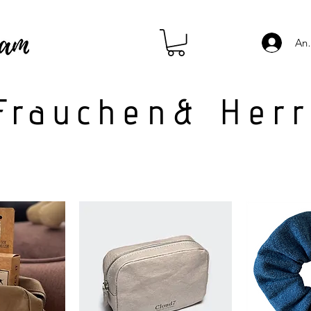
An
Frauchen& Her