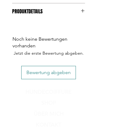
Samtstoff
PRODUKTDETAILS
Gummizug im Inneren des
Haargummis
Chicces Haargummi auf Samststoff
verleiht jeder Frisur den besonderen
Touch. Erhältlich in diversen Farben
Noch keine Bewertungen
für die tägliche Abwechslung und
vorhanden
immer passend zu deinem Outfit.
Jetzt die erste Bewertung abgeben.
Bewertung abgeben
HUNDECOIFFURE
SHOP
ÜBER MICH
KONTAKT