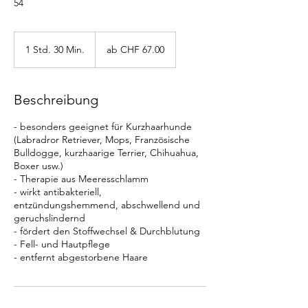
54
ab
CHF
1 Std. 30 Min.
1
ab CHF 67.00
67.00
S
t
d
Beschreibung
3
0
- besonders geeignet für Kurzhaarhunde
M
(Labradror Retriever, Mops, Französische
i
Bulldogge, kurzhaarige Terrier, Chihuahua,
n
Boxer usw.)
.
- Therapie aus Meeresschlamm
- wirkt antibakteriell,
entzündungshemmend, abschwellend und
geruchslindernd
- fördert den Stoffwechsel & Durchblutung
- Fell- und Hautpflege
- entfernt abgestorbene Haare