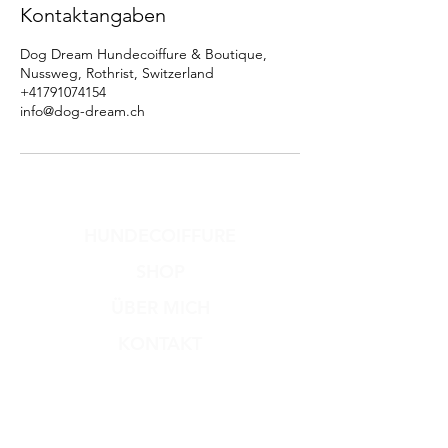
Kontaktangaben
Dog Dream Hundecoiffure & Boutique,
Nussweg, Rothrist, Switzerland
+41791074154
info@dog-dream.ch
HUNDECOIFFURE
SHOP
ÜBER MICH
KONTAKT
Versand & Rückgabe