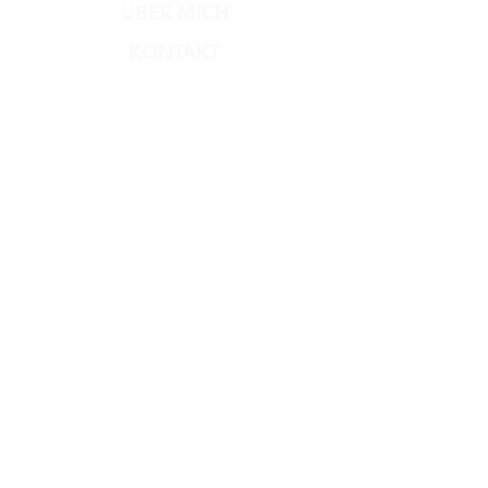
ÜBER MICH
KONTAKT
Versand & Rückgabe
Zahlungsmethoden
AGB
Impressum
Datenschutz​
Dog Dream
Hundesalon
Nussweg 3a