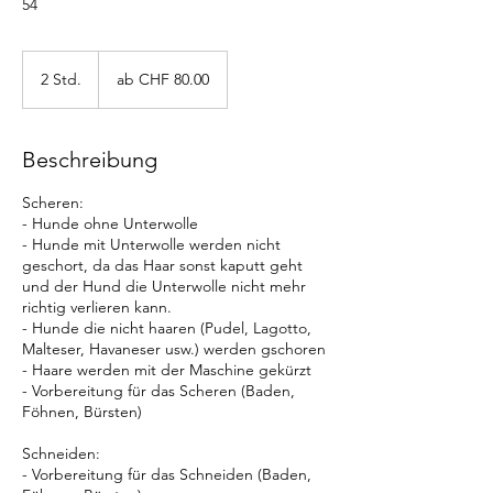
54
ab
CHF
2 Std.
2
ab CHF 80.00
80.00
S
t
d
Beschreibung
.
Scheren:
- Hunde ohne Unterwolle
- Hunde mit Unterwolle werden nicht
geschort, da das Haar sonst kaputt geht
und der Hund die Unterwolle nicht mehr
richtig verlieren kann.
- Hunde die nicht haaren (Pudel, Lagotto,
Malteser, Havaneser usw.) werden gschoren
- Haare werden mit der Maschine gekürzt
- Vorbereitung für das Scheren (Baden,
Föhnen, Bürsten)
Schneiden:
- Vorbereitung für das Schneiden (Baden,