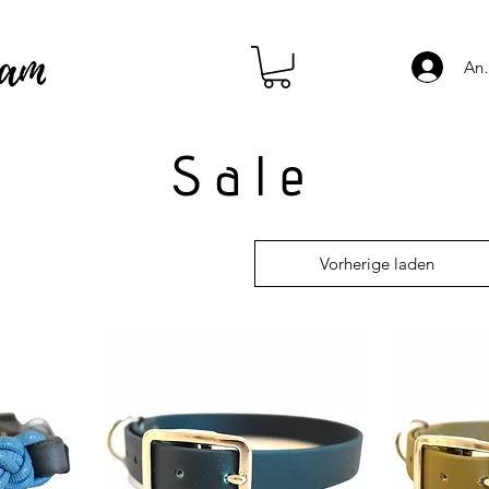
An
Sale
Vorherige laden