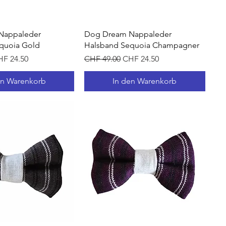
hnellansicht
Schnellansicht
Nappaleder
Dog Dream Nappaleder
quoia Gold
Halsband Sequoia Champagner
s
le-Preis
Standardpreis
Sale-Preis
F 24.50
CHF 49.00
CHF 24.50
en Warenkorb
In den Warenkorb