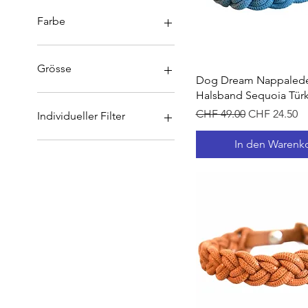
6 CHF
28 CHF
Farbe
Grösse
Schnellansich
Dog Dream Nappaled
Halsband Sequoia Türk
L
M
Standardpreis
Sale-Preis
CHF 49.00
CHF 24.50
Individueller Filter
S
In den Warenk
S (schmal)
Hundeaccessoires
XL
XS
XS (breit)
XXS