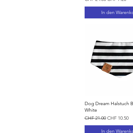
In den Warenk
Schnellansich
Dog Dream Halstuch B
White
Standardpreis
Sale-Preis
CHF 21.00
CHF 10.50
In den Warenk