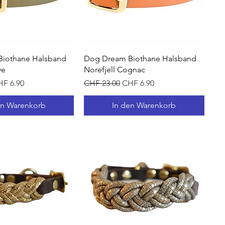
hnellansicht
Schnellansicht
iothane Halsband
Dog Dream Biothane Halsband
ve
Norefjell Cognac
s
le-Preis
Standardpreis
Sale-Preis
F 6.90
CHF 23.00
CHF 6.90
en Warenkorb
In den Warenkorb