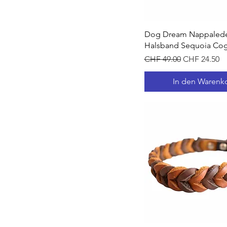
Schnellansich
Dog Dream Nappaled
Halsband Sequoia Co
Standardpreis
Sale-Preis
CHF 49.00
CHF 24.50
In den Warenk