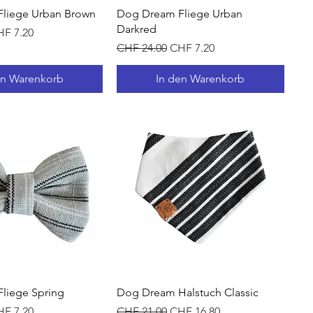
hnellansicht
Schnellansicht
liege Urban Brown
Dog Dream Fliege Urban
Darkred
s
le-Preis
F 7.20
Standardpreis
Sale-Preis
CHF 24.00
CHF 7.20
en Warenkorb
In den Warenkorb
hnellansicht
Schnellansicht
liege Spring
Dog Dream Halstuch Classic
s
le-Preis
Standardpreis
Sale-Preis
F 7.20
CHF 21.00
CHF 16.80