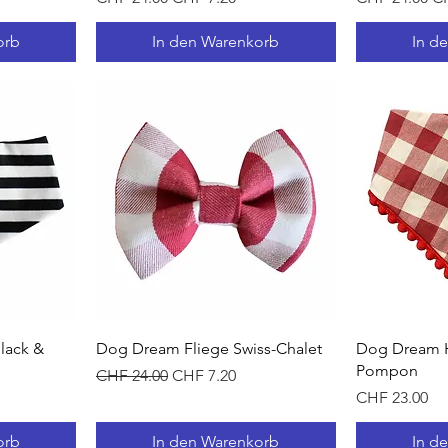
orb
In den Warenkorb
In d
t
Schnellansicht
Sc
lack &
Dog Dream Fliege Swiss-Chalet
Dog Dream H
Pompon
Standardpreis
Sale-Preis
CHF 24.00
CHF 7.20
Preis
CHF 23.00
orb
In den Warenkorb
In d