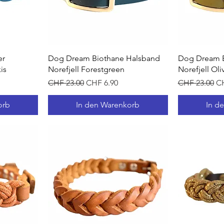
t
Schnellansicht
Sc
er
Dog Dream Biothane Halsband
Dog Dream B
is
Norefjell Forestgreen
Norefjell Oli
Standardpreis
Sale-Preis
Standardprei
Sa
CHF 23.00
CHF 6.90
CHF 23.00
CH
orb
In den Warenkorb
In d