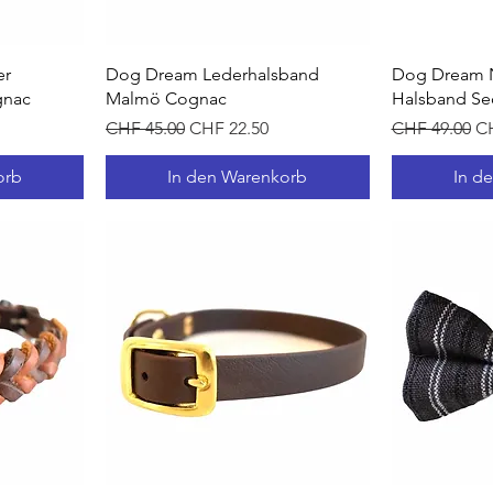
t
Schnellansicht
Sc
er
Dog Dream Lederhalsband
Dog Dream 
gnac
Malmö Cognac
Halsband Se
Standardpreis
Sale-Preis
Standardprei
Sa
CHF 45.00
CHF 22.50
CHF 49.00
CH
orb
In den Warenkorb
In d