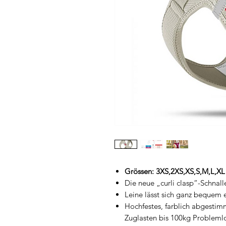
Grössen: 3XS,2XS,XS,S,M,L,XL
Die neue „curli clasp“-Schnal
Leine lässt sich ganz bequem
Hochfestes, farblich abgestim
Zuglasten bis 100kg Probleml