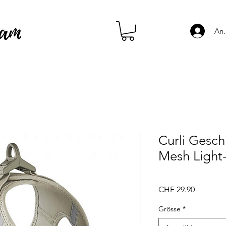
An
Curli Geschi
Mesh Light
Preis
CHF 29.90
Grösse
*