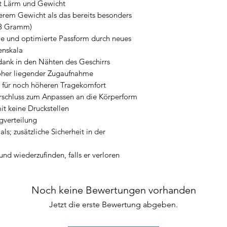
machen. Das Resultat 
ert Lärm und Gewicht
Klettverschluss sc
erem Gewicht als das bereits besonders
33 Gramm)
ie und optimierte Passform durch neues
enskala
 dank in den Nähten des Geschirrs
öher liegender Zugaufnahme
l für noch höheren Tragekomfort
erschluss zum Anpassen an die Körperform
it keine Druckstellen
ugverteilung
s; zusätzliche Sicherheit in der
und wiederzufinden, falls er verloren
Noch keine Bewertungen vorhanden
Jetzt die erste Bewertung abgeben.