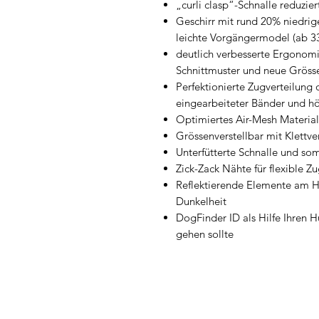
„curli clasp“-Schnalle reduzi
Geschirr mit rund 20% niedrig
leichte Vorgängermodel (ab 
deutlich verbesserte Ergonom
Schnittmuster und neue Gröss
Perfektionierte Zugverteilung
eingearbeiteter Bänder und h
Optimiertes Air-Mesh Materia
Grössenverstellbar mit Klettv
Unterfütterte Schnalle und som
Zick-Zack Nähte für flexible Z
Reflektierende Elemente am Hal
Dunkelheit
DogFinder ID als Hilfe Ihren H
gehen sollte