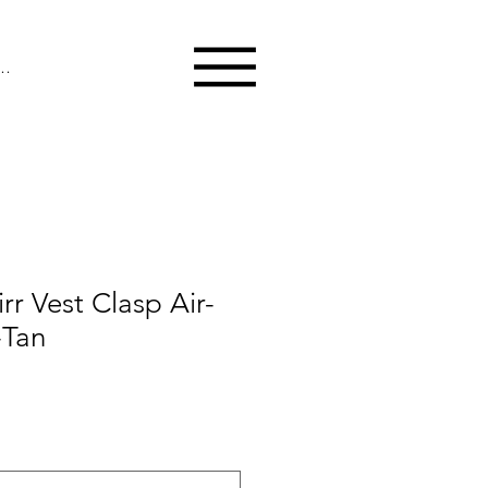
melden
rr Vest Clasp Air-
-Tan