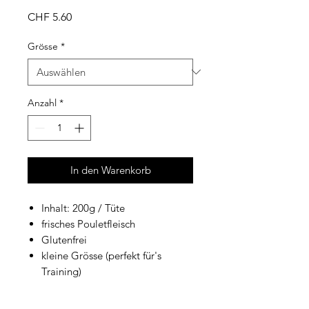
Preis
CHF 5.60
Grösse
*
Anzahl
*
In den Warenkorb
Inhalt: 200g / Tüte
frisches Pouletfleisch
Glutenfrei
kleine Grösse (perfekt für's
Training)