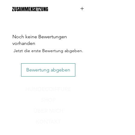
ZUSAMMENSETZUNG
Zusammensetzung
Büffelnackensehne
Ernährungshinweise
Noch keine Bewertungen
58.0 % Rohprotein, 5.6 % Fettanteil
vorhanden
Jetzt die erste Bewertung abgeben.
Bewertung abgeben
HUNDECOIFFURE
SHOP
ÜBER MICH
KONTAKT