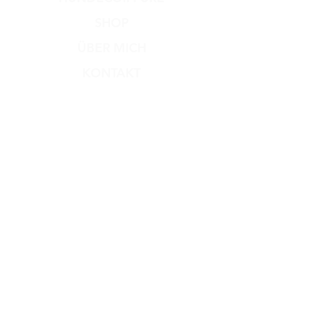
SHOP
ÜBER MICH
KONTAKT
Versand & Rückgabe
Zahlungsmethoden
AGB
Impressum
Datenschutz​
Dog Dream