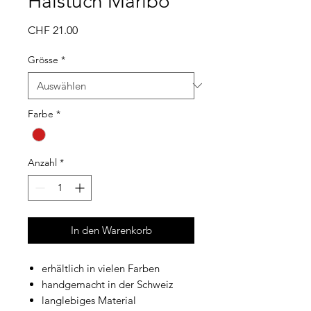
Halstuch Maribo
Preis
CHF 21.00
Grösse
*
Farbe
*
Anzahl
*
In den Warenkorb
erhältlich in vielen Farben
handgemacht in der Schweiz
langlebiges Material