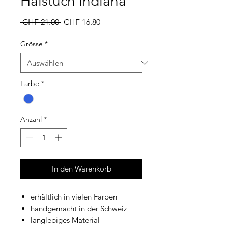
Halstuch Indiana
Standardpreis
Sale-
 CHF 21.00 
CHF 16.80
Preis
Grösse
*
Farbe
*
Anzahl
*
In den Warenkorb
erhältlich in vielen Farben
handgemacht in der Schweiz
langlebiges Material