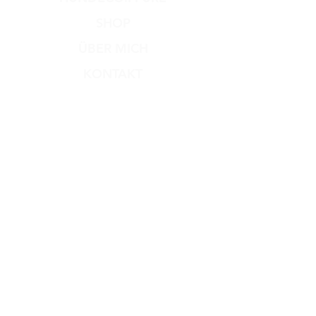
SHOP
ÜBER MICH
KONTAKT
Versand & Rückgabe
Zahlungsmethoden
AGB
Impressum
Datenschutz​
Dog Dream