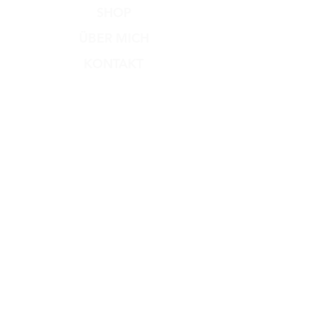
SHOP
ÜBER MICH
KONTAKT
Versand & Rückgabe
Zahlungsmethoden
AGB
Impressum
Datenschutz​
Dog Dream
Hundesalon