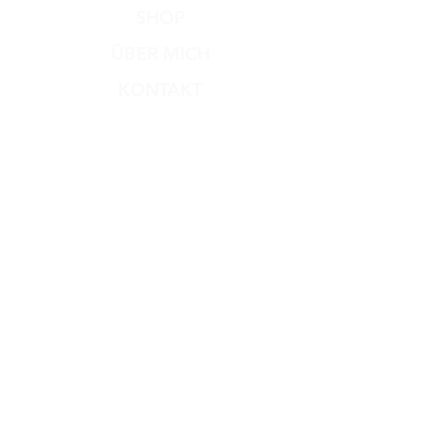
SHOP
ÜBER MICH
KONTAKT
Versand & Rückgabe
Zahlungsmethoden
AGB
Impressum
Datenschutz​
Dog Dream
Hundesalon