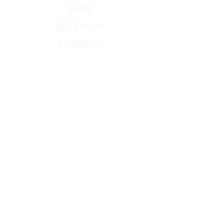
SHOP
ÜBER MICH
KONTAKT
Versand & Rückgabe
Zahlungsmethoden
AGB
Impressum
Datenschutz​
Dog Dream
Hundesalon