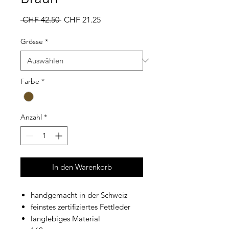
Standardpreis
Sale-
 CHF 42.50 
CHF 21.25
Preis
Grösse
*
Farbe
*
Anzahl
*
In den Warenkorb
handgemacht in der Schweiz
feinstes zertifiziertes Fettleder
langlebiges Material