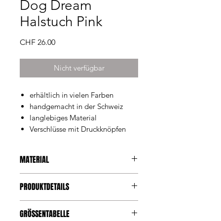
Dog Dream
Halstuch Pink
Preis
CHF 26.00
Nicht verfügbar
erhältlich in vielen Farben
handgemacht in der Schweiz
langlebiges Material
Verschlüsse mit Druckknöpfen
MATERIAL
Baumwollstoff
PRODUKTDETAILS
zwei Druckknöpfe
Pompon-Borte
Chicce Musterauswahl passend zu
GRÖSSENTABELLE
jeder Fellfarbe. Dieses Halstuch