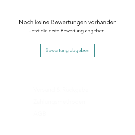
unschlagbaren Preis 
S: 38 - 44 cm
Farben und Mustern
M: 47 - 54 cm
L: 57 - 63 cm
Noch keine Bewertungen vorhanden
XL: 68 - 77 cm
Jetzt die erste Bewertung abgeben.
Bewertung abgeben
Versand & Rückgabe
Zahlungsmethoden
AGB
Impressum