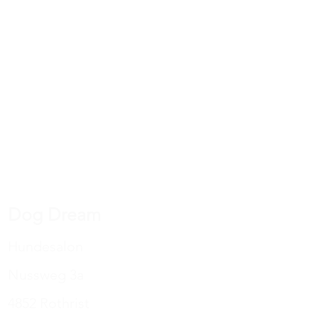
am Besten natürlich in diversen
 zum Abwechseln!
Dog Dream
Hundesalon
Nussweg 3a
4852 Rothrist