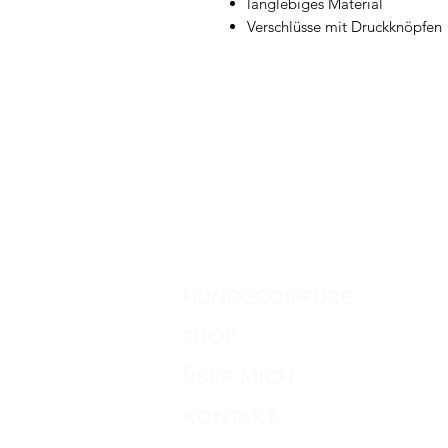
langlebiges Material
Verschlüsse mit Druckknöpfen
HUNDECOIFFURE
SHOP
ÜBER MICH
KONTAKT