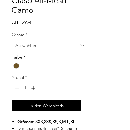
Clasp Air-Mesh
Camo
Preis
CHF 29.90
Grösse
*
Farbe
*
Anzahl
*
In den Warenkorb
Grössen: 3XS,2XS,XS,S,M,L,XL
Die neue „curli clasp“-Schnalle