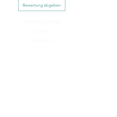
Abgerundet wird das Design durch
Bewertung abgeben
das stylische DogDream ID-Tag.
Mix and Match: Für Abwechslung
HUNDECOIFFURE
sorgen unsere unterschiedlichen
Leinen passend zum Halsband.
SHOP
ÜBER MICH
KONTAKT
Versand & Rückgabe
Zahlungsmethoden
AGB
Impressum
Datenschutz​