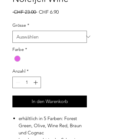
Standardpreis
Sale-
 CHF 23.00 
CHF 6.90
Preis
Grösse
*
Farbe
*
Anzahl
*
In den Warenkorb
erhältlich in 5 Farben: Forest
Green, Olive, Wine Red, Braun
und Cognac