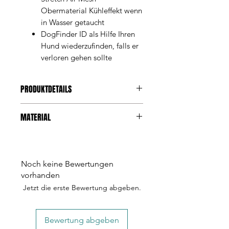
Obermaterial Kühleffekt wenn
in Wasser getaucht
DogFinder ID als Hilfe Ihren
Hund wiederzufinden, falls er
verloren gehen sollte
PRODUKTDETAILS
MATERIAL
Die Anforderungen an ein Geschirr
für grosse Hunde sind ganz anders.
360° reflektierender Saum
Schon rein die Zugkraft eines grossen
Stretch Air-Mesh Obermaterial
Hundes stellt komplett verschiedene
30° / Kein Weichspüler / Nicht
Anforderungen an Material und Form
Noch keine Bewertungen
maschinell trocknen
des Geschirrs. Wir entwickelten drei
vorhanden
Jahre intensiv am Belka Geschirr.
Jetzt die erste Bewertung abgeben.
Platzierung der Schnallen und
Materialwahl entschied sich aufgrund
komplexer Zugberechnungen. Als
Bewertung abgeben
Nächstes musste das Geschirr dem