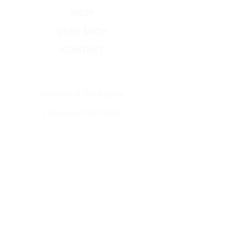
SHOP
ÜBER MICH
KONTAKT
Versand & Rückgabe
Zahlungsmethoden
AGB
Impressum
Datenschutz​
Dog Dream
Hundesalon