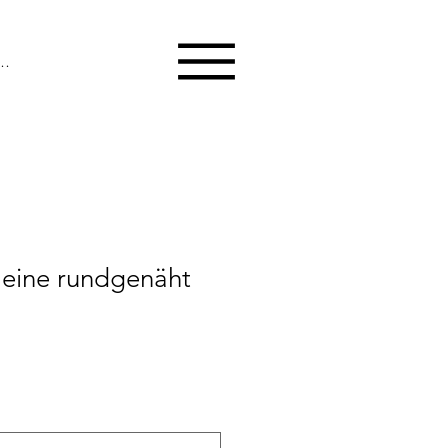
melden
leine rundgenäht