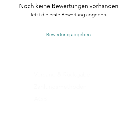
S: 6mm/ 2m
Noch keine Bewertungen vorhanden
angenehm und leicht
M: 10mm/ 2m
Mit dieser Leine sind
Jetzt die erste Bewertung abgeben.
Bewertung abgeben
Versand & Rückgabe
Zahlungsmethoden
AGB
Impressum
Datenschutz​