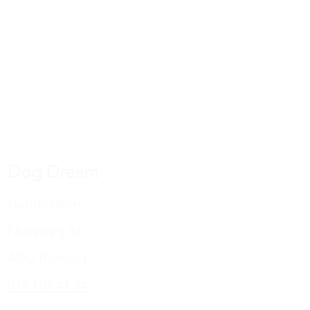
 zu tragen.
 sie immer auf der richtigen Seite!
Dog Dream
Hundesalon
Nussweg 3a
4852 Rothrist
079 107 41 54